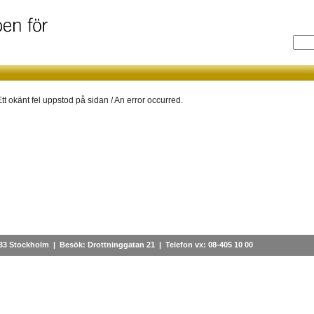
Ett okänt fel uppstod på sidan / An error occurred.
 33 Stockholm | Besök: Drottninggatan 21 | Telefon vx: 08-405 10 00