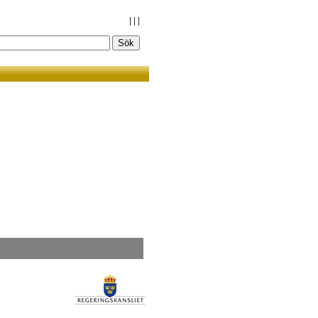
|
|
|